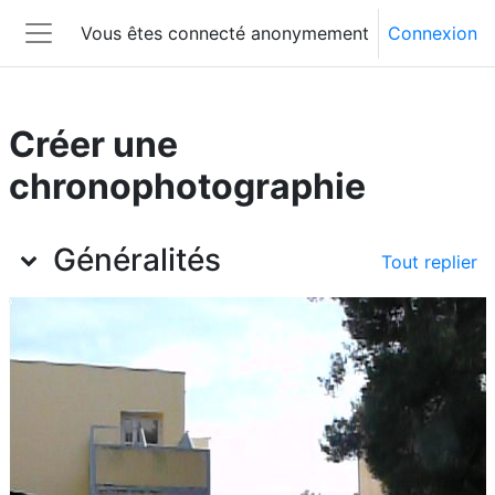
Passer au contenu principal
Vous êtes connecté anonymement
Connexion
Panneau latéral
Créer une
chronophotographie
Aperçu des sections
Généralités
Tout replier