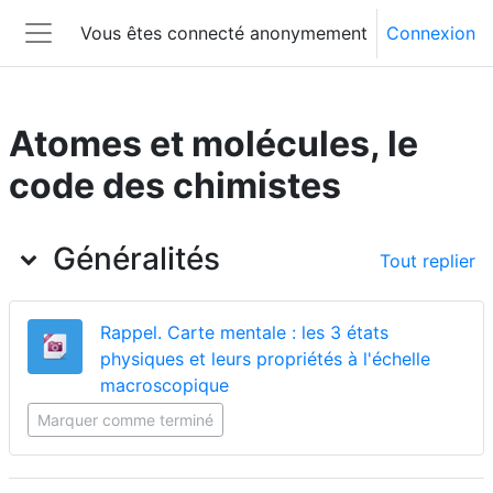
Passer au contenu principal
Vous êtes connecté anonymement
Connexion
Panneau latéral
Atomes et molécules, le
code des chimistes
Aperçu des sections
Généralités
Tout replier
Rappel. Carte mentale : les 3 états
physiques et leurs propriétés à l'échelle
Fichier
macroscopique
Marquer comme terminé