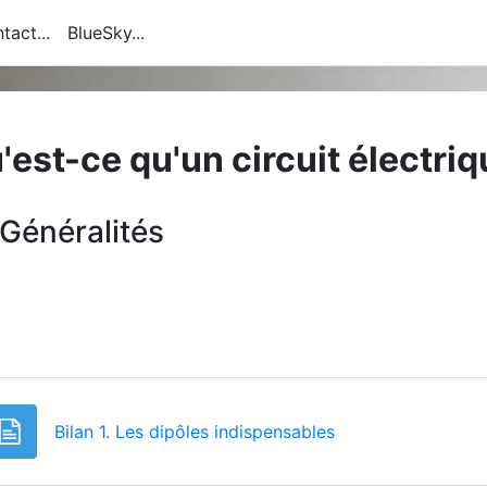
tact...
BlueSky...
'est-ce qu'un circuit électriq
erçu des sections
Généralités
Page
Bilan 1. Les dipôles indispensables