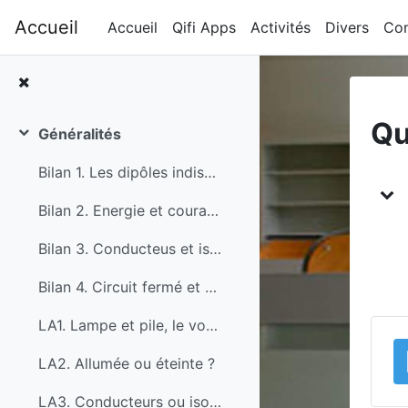
Passer au contenu principal
Accueil
Accueil
Qifi Apps
Activités
Divers
Con
Qu
Généralités
Replier
Ap
Bilan 1. Les dipôles indispensables
Bilan 2. Energie et courant électrique
Bilan 3. Conducteus et isolants
Bilan 4. Circuit fermé et boucle de courant
LA1. Lampe et pile, le vocabuaire
LA2. Allumée ou éteinte ?
LA3. Conducteurs ou isolant