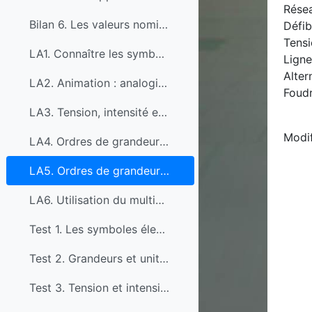
Résea
Bilan 6. Les valeurs nominales
Défib
Tensi
LA1. Connaître les symboles électriques
Ligne
Alter
LA2. Animation : analogie hydraulique
Foudr
LA3. Tension, intensité et résistance, ne pas confondre.
Modif
LA4. Ordres de grandeur de l'intensité du courant électrique.
LA5. Ordres de grandeurs d'une tension électrique
LA6. Utilisation du multimètre
Test 1. Les symboles électriques
Test 2. Grandeurs et unités
Test 3. Tension et intensité électriques