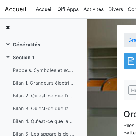
Passer au contenu principal
Accueil
Accueil
Qifi Apps
Activités
Divers
Con
Gra
Généralités
Replier
Section 1
Replier
Rappels. Symboles et schémas en électricité
Bilan 1. Grandeurs électriques et unités de mesures
Con
Ma
Bilan 2. Qu'est-ce que l'intensité ?
Bilan 3. Qu'est-ce que la tension électrique ?
Ord
Bilan 4. Qu'est-ce que la résistance électrique ?
Piles
Batte
Bilan 5. Les appareils de mesures des grandeurs électriques