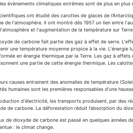
les évènements climatiques extrêmes sont de plus en plus
cientifiques ont étudié des carottes de glaces de l’Antarct
e de l'atmosphère. Il ont montré dès 1957 un lien entre l
l'atmosphère et l'augmentation de la température sur Terre
oxyde de carbone fait partie des gaz à effet de serre. L'eff
enir une température moyenne propice à la vie. L'énergie lu
formée en énergie thermique par la Terre. Les gaz à effets 
sonnent une partie de cette énergie thermique. Les calottes
.
eurs causes entrainent des anomalies de température (Soleil,
ités humaines sont les premières responsables d'une hauss
oduction d'électricité, les transports produisent, par des 
de de carbone. La déforestation réduit l’absorption du diox
ux de dioxyde de carbone est passé en quelques années de 
entue : le climat change.