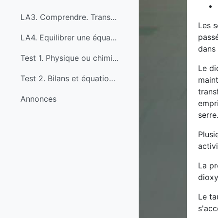
LA3. Comprendre. Transformation chimique : synthèse de l'eau
Les s
passé
LA4. Equilibrer une équation-bilan
dans 
Test 1. Physique ou chimique ?
Le di
Test 2. Bilans et équations-bilans
maint
trans
Annonces
empri
serre
Plusi
activ
La pr
dioxy
Le ta
s'acc