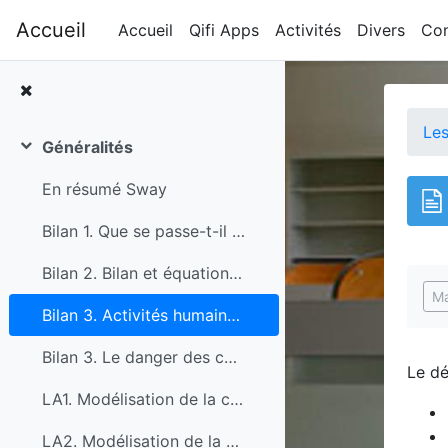
Passer au contenu principal
Accueil
Accueil
Qifi Apps
Activités
Divers
Con
Les
Généralités
Replier
En résumé Sway
Bilan 1. Que se passe-t-il au cours d'une transformation chimique ?
Bilan 2. Bilan et équation-bilan
Con
Ma
Bilan 3. Activités humaines, CO2 et effet de serre
Bilan 3. Le danger des combustions
Le dé
LA1. Modélisation de la combustion du carbone
LA2. Modélisation de la combustion du méthane