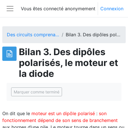
Passer au contenu principal
Vous êtes connecté anonymement
Connexion
Panneau latéral
Des circuits comprenant plusieurs récepteurs...
Bilan 3. Des dipôles polarisés, le moteur et la diode
Bilan 3. Des dipôles
polarisés, le moteur et
la diode
Conditions d'achèvement
Marquer comme terminé
On dit que le
moteur est un dipôle polarisé
:
son
fonctionnement dépend de son sens de branchement
aux bornes d’une pile. Le moteur tourne dans un sens ou