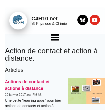
Panneau de gestion des cookies
C4H10.net
🚀
Physique & Chimie
Bluesky
Youtube
☰ Menu
Apps
Action de contact et action à
QCM
distance.
Sujets DNB
Articles
Organisation et transformations de la matière
Mouvement et interactions
Actions de contact et
L’énergie et ses conversions
actions à distance
Des signaux pour observer et communiquer
15 janvier 2017, par Phil M.
Une petite "learning apps" pour trier
Divers
actions de contacts et action à