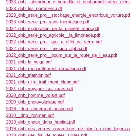
2023_dnb__absorbeur_d_humidite_et_deshumidificateur_electriqu
2023_dnb_les_pompiers.pdf
2023_dnb_serie_pro__stockage_energie_electrique_voiture.pdf
2023_dnb_serie_pro_sans-thematique.pdf
2022_dnb_exploration_de_la_planete_mars.pdf
2022_dnb_serie_pro_agricole__la_limonade.pdf
2022_dnb_serie_pro__gaz_a_effet_de_serre.pdf
2022_dnb_serie_pro__mission_alpha.pdf
2022_dnb_serie_pro__poum_sur_la_route_de_l_eau.pdf
2021_dnb_la_neige.pdf
2021_dnb_rechauffement_climatique.pdf
2021_dnb_triathlon.pdf
2021_dnb_ultra_trail_mont_blanc.pdf
2021_dnb_voyager_sur_mars.pdf
2020_dnb_homme_volant.pdf
2020_dnb_photovoltaique.pdf
2019__dnb_lancement_ariane.pdf
2019__dnb_ironman.pdf
2019_dnb_chaux_dans_habitat.pdf
2019_dnb_des_verres_correcteurs_de_plus_en_plus_legers.pdf
2019_dnb_des_fils_de_toutes_sortes.pdf