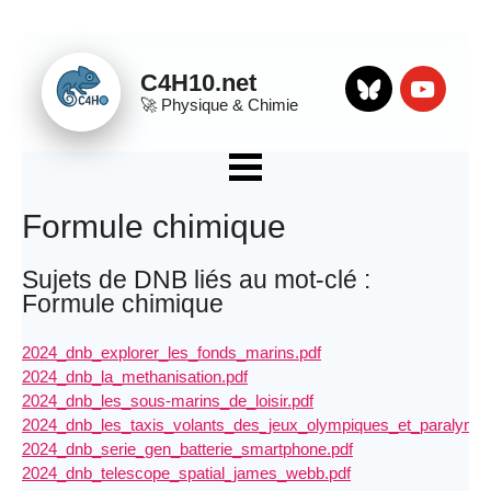
Panneau de gestion des cookies
C4H10.net
🚀
Physique & Chimie
Bluesky
Youtube
☰ Menu
Apps
Formule chimique
QCM
Sujets de DNB liés au mot-clé :
Sujets DNB
Formule chimique
Organisation et transformations de la matière
Mouvement et interactions
2024_dnb_explorer_les_fonds_marins.pdf
2024_dnb_la_methanisation.pdf
L’énergie et ses conversions
2024_dnb_les_sous-marins_de_loisir.pdf
Des signaux pour observer et communiquer
2024_dnb_les_taxis_volants_des_jeux_olympiques_et_paralympi
2024_dnb_serie_gen_batterie_smartphone.pdf
Divers
2024_dnb_telescope_spatial_james_webb.pdf