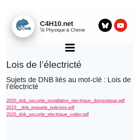
Panneau de gestion des cookies
C4H10.net
🚀
Physique & Chimie
Bluesky
Youtube
☰ Menu
Apps
Lois de l’électricté
QCM
Sujets de DNB liés au mot-clé : Lois de
Sujets DNB
l’électricté
Organisation et transformations de la matière
Mouvement et interactions
2020_dnb_securite_installation_electrique_domestique.pdf
2019__dnb_enquete_policiere.pdf
L’énergie et ses conversions
2025_dnb_securite_electrique_voilier.pdf
Des signaux pour observer et communiquer
Divers