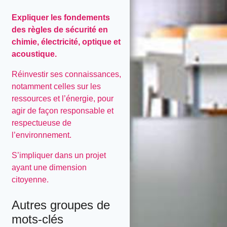
Expliquer les fondements
des règles de sécurité en
chimie, électricité, optique et
acoustique.
Réinvestir ses connaissances,
notamment celles sur les
ressources et l’énergie, pour
agir de façon responsable et
respectueuse de
l’environnement.
S’impliquer dans un projet
ayant une dimension
citoyenne.
Autres groupes de
mots-clés