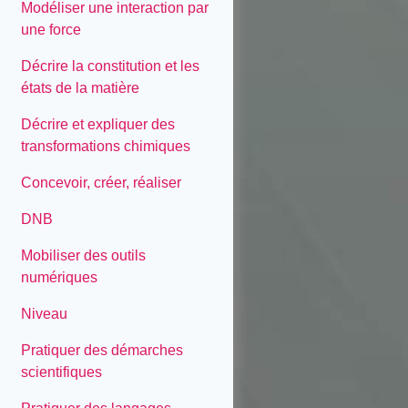
Modéliser une interaction par
une force
Décrire la constitution et les
états de la matière
Décrire et expliquer des
transformations chimiques
Concevoir, créer, réaliser
DNB
Mobiliser des outils
numériques
Niveau
Pratiquer des démarches
scientifiques