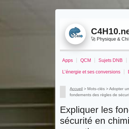
Panneau de gestion des cookies
C4H10.ne
🚀
Physique & Ch
Apps
QCM
Sujets DNB
L’énergie et ses conversions
Accueil
> Mots-clés > Adopter u
fondements des règles de sécurit
Expliquer les fo
sécurité en chimi