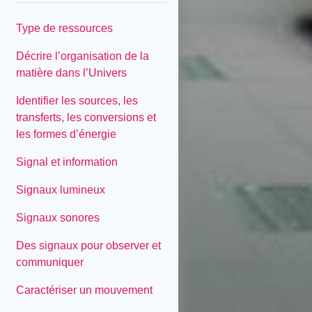
Type de ressources
Décrire l’organisation de la
matière dans l’Univers
Identifier les sources, les
transferts, les conversions et
les formes d’énergie
Signal et information
Signaux lumineux
Signaux sonores
Des signaux pour observer et
communiquer
Caractériser un mouvement