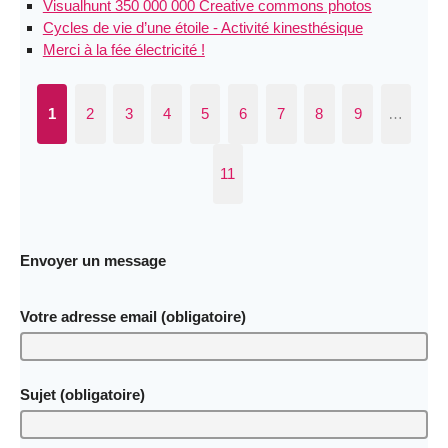
Visualhunt 350 000 000 Creative commons photos
Cycles de vie d’une étoile - Activité kinesthésique
Merci à la fée électricité !
1
2
3
4
5
6
7
8
9
…
11
Envoyer un message
Votre adresse email (obligatoire)
Sujet (obligatoire)