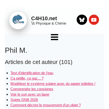
Panneau de gestion des cookies
C4H10.net
🚀
Physique & Chimie
Bluesky
Youtube
☰ Menu
Apps
Phil M.
QCM
Articles de cet auteur (101)
Sujets DNB
Organisation et transformations de la matière
Test d’identification de l’eau
Mouvement et interactions
Ça pétille, ça gaz... ?
Modéliser le système solaire avec du papier toilettes !
L’énergie et ses conversions
Comprendre les consignes
Des signaux pour observer et communiquer
Voir le son avec un laser
Sujets DNB 2026
Divers
Comment décrire le mouvement d’un objet ?