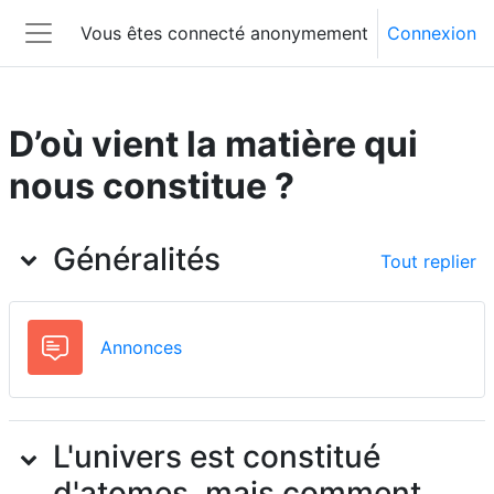
Passer au contenu principal
Vous êtes connecté anonymement
Connexion
Panneau latéral
D’où vient la matière qui
nous constitue ?
Aperçu des sections
Généralités
Tout replier
Forum
Annonces
L'univers est constitué
d'atomes, mais comment