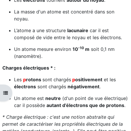
La masse d'un atome est concentré dans son
noyau.
L’atome a une structure
lacunaire
car il est
composé de vide entre le noyau et les électrons.
-10
Un atome mesure environ
10
m
soit 0,1 nm
(nanomètre).
Charges électriques * :
Les
p
rotons
sont chargés
p
ositivement
et les
électrons
sont chargés
négativement
.
Ouvrir l'index du cours
Un atome est
neutre
(d'un point de vue électrique)
car il possède
autant d’électrons que de protons
.
* Charge électrique : c'est une notion abstraite qui
permet de caractériser les propriétés électriques de la
matière (conducteurs, isolants...). Elle peut être positive