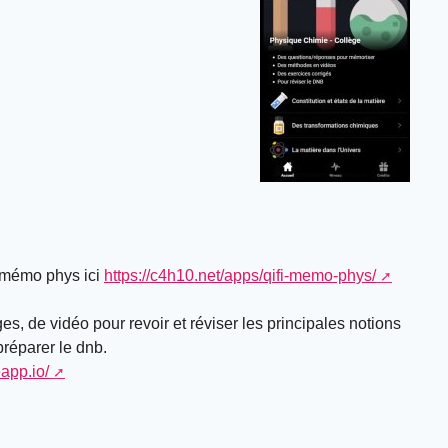
i mémo phys ici
https://c4h10.net/apps/qifi-memo-phys/
es, de vidéo pour revoir et réviser les principales notions
préparer le dnb.
app.io/