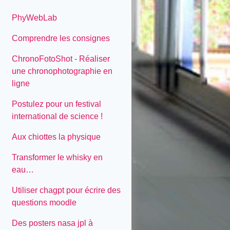
PhyWebLab
Comprendre les consignes
ChronoFotoShot - Réaliser
une chronophotographie en
ligne
Postulez pour un festival
international de science !
Aux chiottes la physique
Transformer le whisky en
eau…
Utiliser chagpt pour écrire des
questions moodle
Des posters nasa jpl à