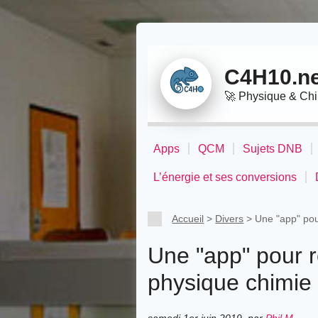
Panneau de gestion des cookies
C4H10.ne
🚀
Physique & Ch
Apps
QCM
Sujets DNB
L’énergie et ses conversions
Accueil
>
Divers
>
Une "app" pou
Une "app" pour r
physique chimie