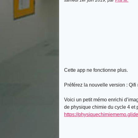
samedi 1er juin 2019
,
par
Phil M.
Cette app ne fonctionne plus.
Préférez la nouvelle version : Qif
Voici un petit mémo enrichi d’imag
de physique chimie du cycle 4 et 
https://physiquechimiememo.glide